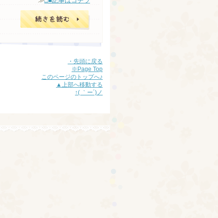
≫
□■記事はコチラ
□■記事はコチラ
・先頭に戻る
※Page Top
このページのトップへ♪
▲上部へ移動する
↑( ｀ー´)ノ