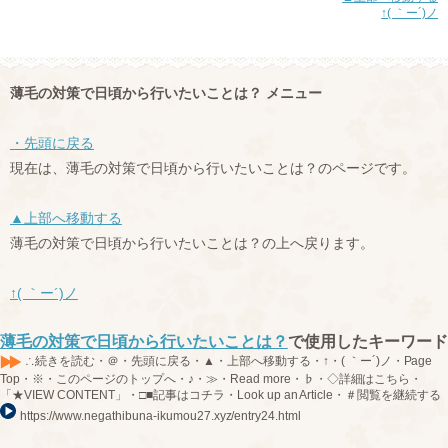
↑( ｀ー´)ノ
薄毛の対策で日頃から行いたいことは？ メニュー
・先頭に戻る
現在は、薄毛の対策で日頃から行いたいことは？のページです。
▲上部へ移動する
薄毛の対策で日頃から行いたいことは？の上へ戻ります。
↑( ｀ー´)ノ
薄毛の対策で日頃から行いたいことは？
で使用したキーワード
∴続きを読む・＠・先頭に戻る・▲・上部へ移動する・↑・( ｀ー´)ノ・Page
Top・※・このページのトップへ・♪・≫・Read more・♭・◇詳細はこちら・
「★VIEW CONTENT」・□■記事はコチラ・Look up an Article・＃閲覧を継続する
https://www.negathibuna-ikumou27.xyz/entry24.html