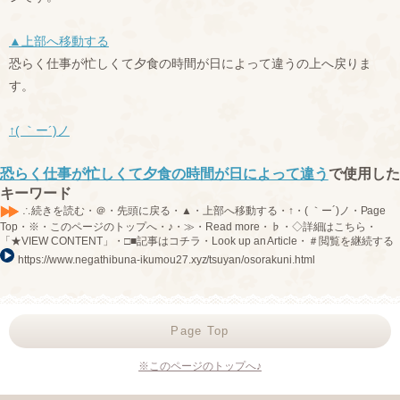
▲上部へ移動する
恐らく仕事が忙しくて夕食の時間が日によって違うの上へ戻りま
す。
↑( ｀ー´)ノ
恐らく仕事が忙しくて夕食の時間が日によって違う
で使用した
キーワード
∴続きを読む・＠・先頭に戻る・▲・上部へ移動する・↑・( ｀ー´)ノ・Page
Top・※・このページのトップへ・♪・≫・Read more・♭・◇詳細はこちら・
「★VIEW CONTENT」・□■記事はコチラ・Look up an Article・＃閲覧を継続する
https://www.negathibuna-ikumou27.xyz/tsuyan/osorakuni.html
Page Top
※このページのトップへ♪