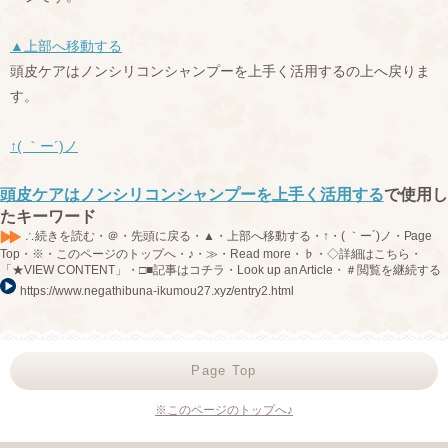
▲上部へ移動する
頭皮ケアはノンシリコンシャンプーを上手く活用するの上へ戻りま
す。
↑( ｀ー´)ノ
頭皮ケアはノンシリコンシャンプーを上手く活用する
で使用し
たキーワード
∴続きを読む・＠・先頭に戻る・▲・上部へ移動する・↑・( ｀ー´)ノ・Page
Top・※・このページのトップへ・♪・≫・Read more・♭・◇詳細はこちら・
「★VIEW CONTENT」・□■記事はコチラ・Look up an Article・＃閲覧を継続する
https://www.negathibuna-ikumou27.xyz/entry2.html
Page Top
※このページのトップへ♪